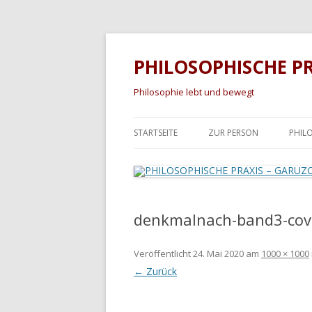
PHILOSOPHISCHE P
Philosophie lebt und bewegt
STARTSEITE
ZUR PERSON
PHIL
KIN
FAH
denkmalnach-band3-cov
ERW
Veröffentlicht
24. Mai 2020
am
1000 × 1000
← Zurück