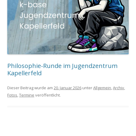
Philosophie-Runde im Jugendzentrum
Kapellerfeld
Dieser Beitrag wurde am
20. Januar 2026
unter
Allgemein
,
Archiv
,
Fotos
,
Termine
veröffentlicht.