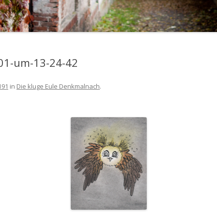
-01-um-13-24-42
191
in
Die kluge Eule Denkmalnach
.