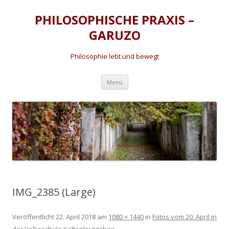
PHILOSOPHISCHE PRAXIS –
GARUZO
Philosophie lebt und bewegt
Zum
Menü
Inhalt
springen
IMG_2385 (Large)
Veröffentlicht
22. April 2018
am
1080 × 1440
in
Fotos vom 20. April in