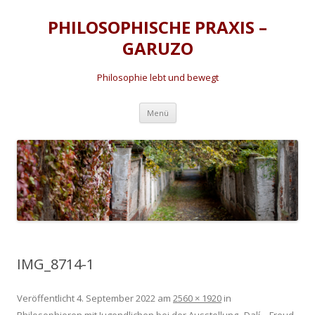
PHILOSOPHISCHE PRAXIS –
GARUZO
Philosophie lebt und bewegt
Zum
Menü
Inhalt
springen
IMG_8714-1
Veröffentlicht
4. September 2022
am
2560 × 1920
in